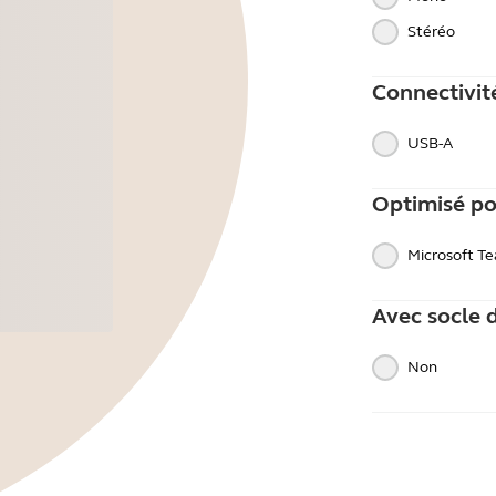
Stéréo
Connectivit
USB-A
Optimisé p
Microsoft T
Avec socle 
Non