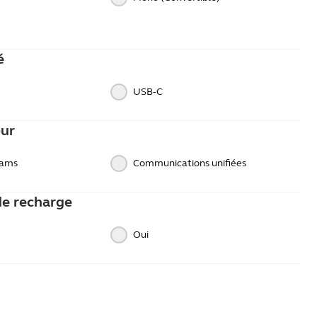
é
USB‑C
our
eams
Communications unifiées
de recharge
Oui