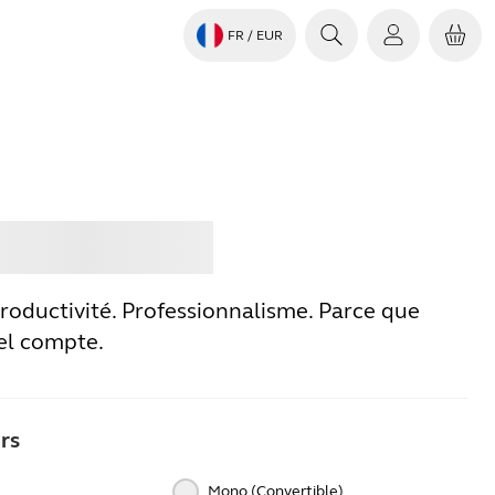
FR
/ EUR
ter
Jabra
 Productivité. Professionnalisme. Parce que
el compte.
rs
Mono (Convertible)