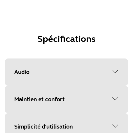
Spécifications
Audio
Plage de fréquences des haut-
Maintien et confort
parleurs
40 Hz à 16 kHz
Format
Simplicité d'utilisation