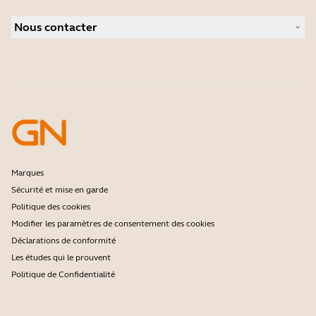
Caméras de visioconférence
Localisateur de Partenaire
Caméras personnelles
Nous contacter
Distributeurs
Logiciels
Réduction pour les étudiants
Contactez notre service commercial
Accessoires
Contactez le support
Support de la boutique en ligne
Enregistrez votre produit
Programme Développeurs
Programme Partenaires
Garantie & Service
Politique de fin de vie de l'entreprise
Marques
Sécurité et mise en garde
Politique des cookies
Modifier les paramètres de consentement des cookies
Déclarations de conformité
Les études qui le prouvent
Politique de Confidentialité