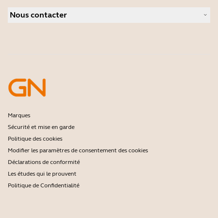
Localisateur de Partenaire
Caméras personnelles
Nous contacter
Distributeurs
Logiciels
Réduction pour les étudiants
Contactez notre service commercial
Accessoires
Contactez le support
Support de la boutique en ligne
Enregistrez votre produit
Programme Développeurs
Programme Partenaires
Garantie & Service
Politique de fin de vie de l'entreprise
Marques
Sécurité et mise en garde
Politique des cookies
Modifier les paramètres de consentement des cookies
Déclarations de conformité
Les études qui le prouvent
Politique de Confidentialité