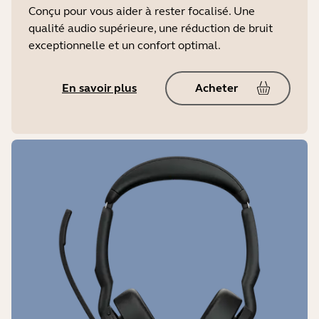
6
Conçu pour vous aider à rester focalisé. Une
Type de batterie
qualité audio supérieure, une réduction de bruit
Poids écouteur (pièce)
Bande passante du microphone
exceptionnelle et un confort optimal.
Batterie lithium-ion rechargeable
5,4 g
80 Hz - 8 000 Hz
En savoir plus
Acheter
Poids (étui de recharge)
52 g
Longueur du câble USB
30 cm
Norme IP
IP57
Garantie