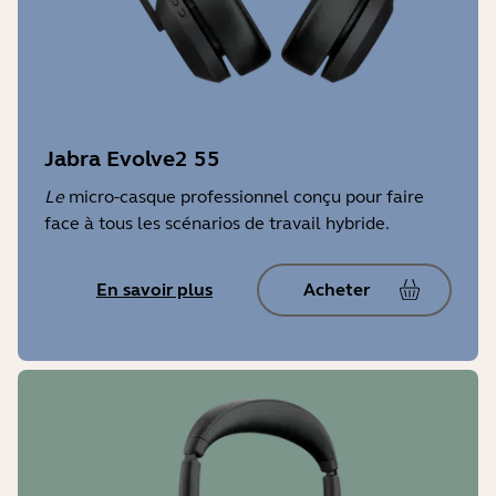
2 ans
Caractéristiques et fonctions des LED
Statut de la batterie, appairage
Bluetooth®, appel entrant
Jabra Evolve2 55
Le
micro-casque professionnel conçu pour faire
Certifications et conformités
face à tous les scénarios de travail hybride.
Cisco, Unify, Microsoft Teams (en
fonction de la référence), MFi, Qi,
En savoir plus
Acheter
Zoom, Amazon Chime, Amazon Alexa
Température de fonctionnement
-5 °C à 45 °C
Température de rangement