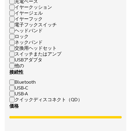
充電ベース
イヤークッション
イヤージェル
イヤーフック
電子フックスイッチ
ヘッドバンド
ロック
ネックバンド
交換用ヘッドセット
スイッチまたはアンプ
USBアダプタ
他の
接続性
Bluetooth
USB‑C
USB-A
クイックディスコネクト（QD）
価格