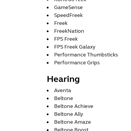
GameSense
SpeedFreek
Freek
FreekNation
FPS Freek
FPS Freek Galaxy
Performance Thumbsticks
Performance Grips
Hearing
Aventa
Beltone
Beltone Achieve
Beltone Ally
Beltone Amaze
Beltone Boost