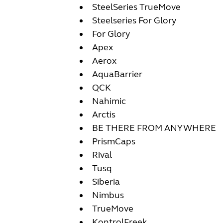
SteelSeries TrueMove
Steelseries For Glory
For Glory
Apex
Aerox
AquaBarrier
QCK
Nahimic
Arctis
BE THERE FROM ANYWHERE
PrismCaps
Rival
Tusq
Siberia
Nimbus
TrueMove
KontrolFreek