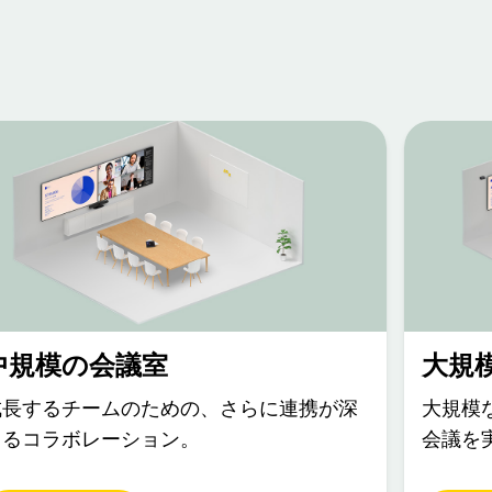
中規模の会議室
大規
成長するチームのための、さらに連携が深
大規模
まるコラボレーション。
会議を