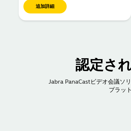
追加詳細
認定さ
Jabra PanaCastビデオ会
プラッ