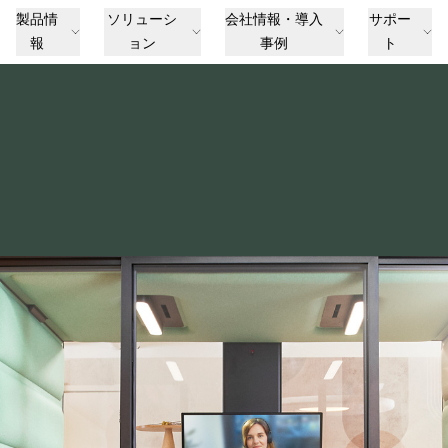
製品情
ソリューシ
会社情報・導入
サポー
報
ョン
事例
ト