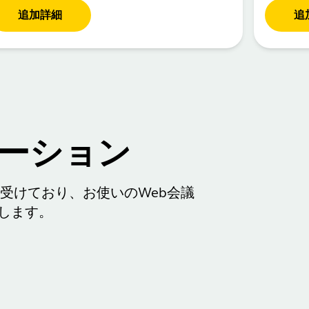
追加詳細
追
ーション
の認定を受けており、お使いのWeb会議
します。