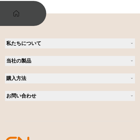
私たちについて
Jabra について
当社の製品
キャリア
持続可能性に関する Jabra の方針
ヘッドセット
ニュースとプレスリリース
購入方法
スピーカーフォン
ブログを読む
ビデオ会議ソリューション
認定販売店（企業様ご購入窓口）
ケーススタディ
パーソナルカメラ
お問い合わせ
認定代理店
ソフトウェア
営業担当者に問い合わせる
アクセサリー
サポートに連絡
オンラインストアのサポート
製品を登録
開発者プログラム