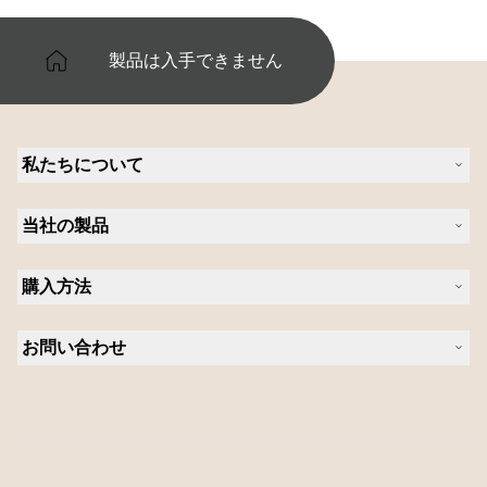
製品は入手できません
私たちについて
Jabra について
当社の製品
キャリア
持続可能性に関する Jabra の方針
ヘッドセット
ニュースとプレスリリース
購入方法
スピーカーフォン
ブログを読む
ビデオ会議ソリューション
認定販売店（企業様ご購入窓口）
ケーススタディ
パーソナルカメラ
お問い合わせ
認定代理店
ソフトウェア
営業担当者に問い合わせる
アクセサリー
サポートに連絡
オンラインストアのサポート
製品を登録