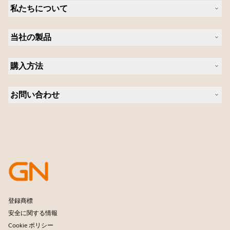
私たちについて
Jabra について
当社の製品
キャリア
持続可能性に関する Jabra の方針
ヘッドセット
ニュースとプレスリリース
購入方法
スピーカーフォン
ブログを読む
ビデオ会議ソリューション
認定販売店（企業様ご購入窓口）
ケーススタディ
パーソナルカメラ
お問い合わせ
認定代理店
ソフトウェア
営業担当者に問い合わせる
アクセサリー
サポートに連絡
オンラインストアのサポート
製品を登録
開発者プログラム
パートナープログラム
保証とサービス
企業用サポート終了方針
登録商標
安全に関する情報
Cookie ポリシー