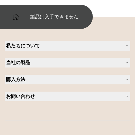
製品は入手できません
私たちについて
Jabra について
当社の製品
キャリア
持続可能性に関する Jabra の方針
ヘッドセット
ニュースとプレスリリース
購入方法
スピーカーフォン
ブログを読む
ビデオ会議ソリューション
認定販売店（企業様ご購入窓口）
ケーススタディ
パーソナルカメラ
お問い合わせ
認定代理店
ソフトウェア
営業担当者に問い合わせる
アクセサリー
サポートに連絡
オンラインストアのサポート
製品を登録