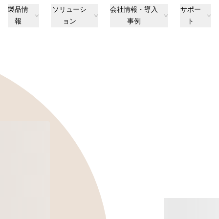
製品情
ソリューシ
会社情報・導入
サポー
報
ョン
事例
ト
買う