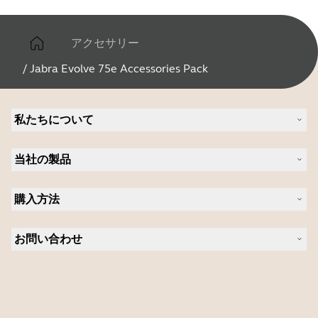
アクセサリー
/
Jabra Evolve 75e Accessories Pack
私たちについて
Jabra について
当社の製品
キャリア
持続可能性に関する Jabra の方針
ヘッドセット
ニュースとプレスリリース
購入方法
スピーカーフォン
ブログを読む
ビデオ会議ソリューション
認定販売店（企業様ご購入窓口）
ケーススタディ
パーソナルカメラ
お問い合わせ
認定代理店
ソフトウェア
営業担当者に問い合わせる
アクセサリー
サポートに連絡
オンラインストアのサポート
製品を登録