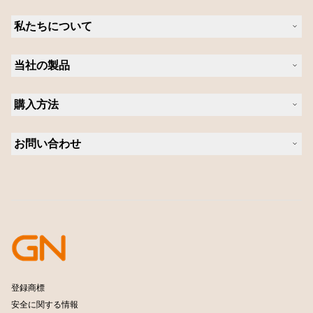
私たちについて
Jabra について
当社の製品
キャリア
持続可能性に関する Jabra の方針
ヘッドセット
ニュースとプレスリリース
購入方法
スピーカーフォン
ブログを読む
ビデオ会議ソリューション
認定販売店（企業様ご購入窓口）
ケーススタディ
パーソナルカメラ
お問い合わせ
認定代理店
ソフトウェア
営業担当者に問い合わせる
アクセサリー
サポートに連絡
オンラインストアのサポート
製品を登録
開発者プログラム
パートナープログラム
保証とサービス
企業用サポート終了方針
登録商標
安全に関する情報