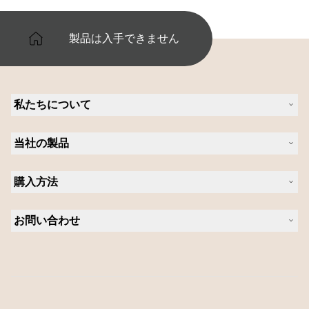
製品は入手できません
私たちについて
Jabra について
当社の製品
キャリア
持続可能性に関する Jabra の方針
ヘッドセット
ニュースとプレスリリース
購入方法
スピーカーフォン
ブログを読む
ビデオ会議ソリューション
認定販売店（企業様ご購入窓口）
ケーススタディ
パーソナルカメラ
お問い合わせ
認定代理店
ソフトウェア
営業担当者に問い合わせる
アクセサリー
サポートに連絡
オンラインストアのサポート
製品を登録