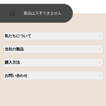
製品は入手できません
私たちについて
Jabra について
当社の製品
キャリア
持続可能性に関する Jabra の方針
ヘッドセット
ニュースとプレスリリース
購入方法
スピーカーフォン
ブログを読む
ビデオ会議ソリューション
認定販売店（企業様ご購入窓口）
ケーススタディ
パーソナルカメラ
お問い合わせ
認定代理店
ソフトウェア
営業担当者に問い合わせる
アクセサリー
サポートに連絡
オンラインストアのサポート
製品を登録