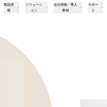
製品情
ソリューシ
会社情報・導入
サポー
報
ョン
事例
ト
買う