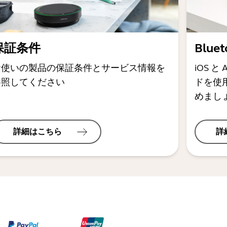
保証条件
Blu
お使いの製品の保証条件とサービス情報を
iOS 
参照してください
ドを使用
めまし
詳細はこちら
詳