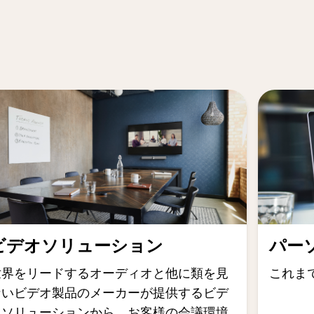
ビデオソリューション
パー
世界をリードするオーディオと他に類を見
これま
ないビデオ製品のメーカーが提供するビデ
オソリューションから、お客様の会議環境