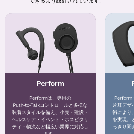
できるよう設計されています。
Perform
Performは、専用の
Perfo
Push-to-Talkコントロールと多様な
片耳デザ
装着スタイルを備え、小売・建設・
術により
ヘルスケア・イベント・ホスピタリ
を実現。
ティ・物流など幅広い業界に対応し
っきり聞
ます。