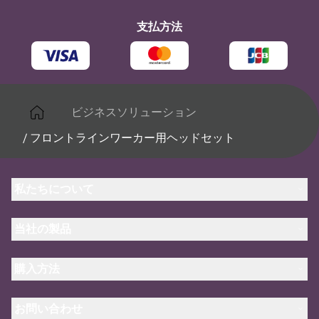
支払方法
ビジネスソリューション
/
フロントラインワーカー用ヘッドセット
私たちについて
Jabra について
当社の製品
キャリア
持続可能性に関する Jabra の方針
ヘッドセット
ニュースとプレスリリース
購入方法
スピーカーフォン
ブログを読む
ビデオ会議ソリューション
認定販売店（企業様ご購入窓口）
ケーススタディ
パーソナルカメラ
お問い合わせ
認定代理店