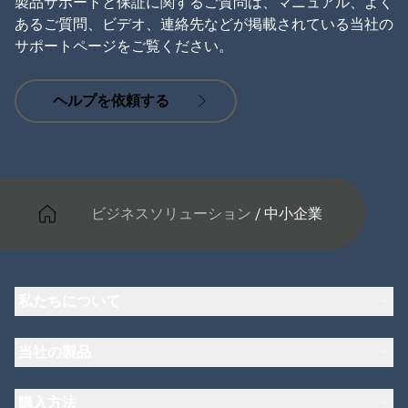
製品サポートと保証に関するご質問は、マニュアル、よく
あるご質問、ビデオ、連絡先などが掲載されている当社の
サポートページをご覧ください。
ヘルプを依頼する
ビジネスソリューション
/
中小企業
私たちについて
Jabra について
当社の製品
キャリア
持続可能性に関する Jabra の方針
ヘッドセット
ニュースとプレスリリース
購入方法
スピーカーフォン