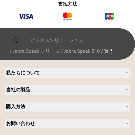
支払方法
ビジネスソリューション
/
Jabra Speak シリーズ
/
Jabra Speak 510
/
買う
私たちについて
Jabra について
当社の製品
キャリア
持続可能性に関する Jabra の方針
ヘッドセット
ニュースとプレスリリース
購入方法
スピーカーフォン
ブログを読む
ビデオ会議ソリューション
認定販売店（企業様ご購入窓口）
ケーススタディ
パーソナルカメラ
お問い合わせ
認定代理店
ソフトウェア
営業担当者に問い合わせる