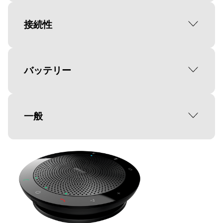
最大出力電力
接続性
10 ワット
マイクのタイプ
Bluetooth® 標準
バッテリー
無指向性
Bluetooth® 3.0
信号対雑音比 (SNR)
Bluetooth 範囲：
通話時間
一般
+70 dB
最大 30 m
最長 15 時間
スピーカーの感度
サポートされている Bluetooth® プロ
待受時間
スピーカーフォン重量
ファイル
最大音量での出力感度: 0 dB Pa/Vd
自動電源オフ機能を使用して 200 日以
195 g
A2DP (v1.2)、ハンズフリープロファイ
上
ル (v1.6)、ヘッドセットプロファイル
認定
内容物
(v1.2)、AGHFP (v1.6)
充電時間
Bluetooth 3.0、CE、FCC、RoHS、
Jabra Speak 510、ポーチ、Jabra Link