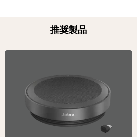
REACH
約 2 時間
380 (*PC USB Bluetooth ドングル
PC USB Bluetooth ドングル (Jabra
Jabra Speak 510+ 付き)、クィックスタ
Link 380)
ートガイド、保証および警告リーフレ
推奨製品
USB BT オーディオデバイス/HID ドン
ット
グル。Bluetooth® 3.0)