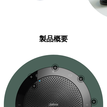
製品概要
LED indicator | LED インジケータ
LED indicator | LED インジケータ
音量ダウンボタン
ミュートボタン
音量アップボタン
スマートボタン
通話の終了/拒否ボタン
電源ボタン
通話の応答ボタン
バッテリーステータス
Bluetooth ボタン
スピーカーがオンであることを示す
Bluetooth がオンであることを示す
タップまたは長押しして音量を下げる
タップしてミュート/ミュート解除
タップまたは長押しして音量を上げる
プログラム可能なボタン。スピードダイヤルのためにタッ
タップして通話を終了または拒否
押して電源をオン/オフ
タップして通話に応答
タップして現在のバッテリーレベルを表示
タップして Bluetooth をオン/オフ