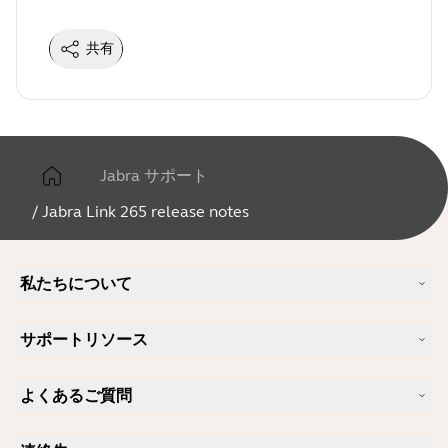
共有
Jabra サポート
/
Jabra Link 265 release notes
私たちについて
Jabra について
サポートリソース
キャリア
サステナビリティ
製品サポート
ニュースとプレスリリース
よくあるご質問
ユーザーマニュアル
Jabra Blog
Bluetoothペアリング・ガイド
Skype に適したヘッドセットは？
ケーススタディ
互換性ガイド