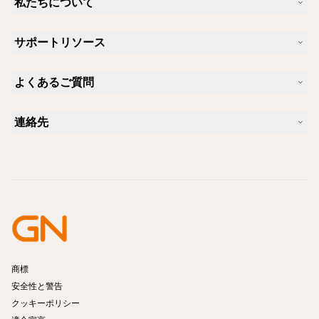
私たちについて
Jabra について
サポートリソース
キャリア
サステナビリティ
製品サポート
ニュースとプレスリリース
よくあるご質問
ユーザーマニュアル
Jabra Blog
Bluetoothペアリング・ガイド
Skype に適したヘッドセットは？
ケーススタディ
互換性ガイド
連絡先
iPhone に適したヘッドセットは？
ハウツービデオ
Bluetoothヘッドセットは安全ですか?
Jabra の営業に連絡
アクセサリー
オンライン注文の詳細
製品を特定する
製品を登録する
セルフサービス修理
再販業者になる
企業向け、製品のエンド オブ ライフ ポリシー
開発者プログラム
商標
安全性と警告
クッキーポリシー