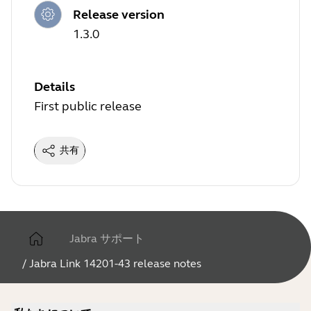
Release version
1.3.0
Details
First public release
共有
Jabra サポート
/
Jabra Link 14201-43 release notes