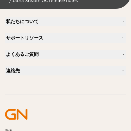
/
Jabra Stealth UC release notes
私たちについて
Jabra について
サポートリソース
キャリア
サステナビリティ
製品サポート
ニュースとプレスリリース
よくあるご質問
ユーザーマニュアル
Jabra Blog
Bluetoothペアリング・ガイド
Skype に適したヘッドセットは？
ケーススタディ
互換性ガイド
連絡先
iPhone に適したヘッドセットは？
ハウツービデオ
Bluetoothヘッドセットは安全ですか?
Jabra の営業に連絡
アクセサリー
オンライン注文の詳細
製品を特定する
製品を登録する
セルフサービス修理
再販業者になる
企業向け、製品のエンド オブ ライフ ポリシー
開発者プログラム