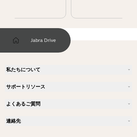
Jabra Drive
私たちについて
Jabra について
サポートリソース
キャリア
サステナビリティ
製品サポート
ニュースとプレスリリース
よくあるご質問
ユーザーマニュアル
Jabra Blog
Bluetoothペアリング・ガイド
Skype に適したヘッドセットは？
ケーススタディ
互換性ガイド
連絡先
iPhone に適したヘッドセットは？
ハウツービデオ
Bluetoothヘッドセットは安全ですか?
Jabra の営業に連絡
アクセサリー