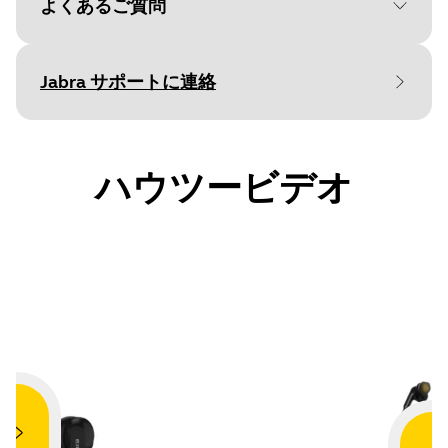
よくあるご質問
Document
技術仕様書
Language
Jabra サポートに連絡
Type
pdf
Size
131.7 KB
ハウツービデオ
Document
ユーザーマニュアル
のように
どのよ
Language
とのペアリング
最高のフィット
マンス
Type
pdf
Size
2.0 MB