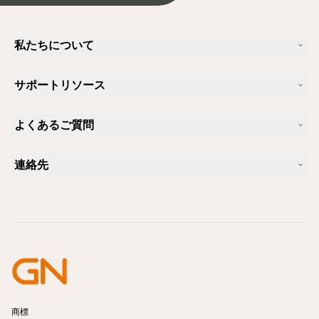
私たちについて
Jabra について
サポートリソース
キャリア
サステナビリティ
製品サポート
ニュースとプレスリリース
よくあるご質問
ユーザーマニュアル
Jabra Blog
Bluetoothペアリング・ガイド
Skype に適したヘッドセットは？
ケーススタディ
互換性ガイド
連絡先
iPhone に適したヘッドセットは？
ハウツービデオ
Bluetoothヘッドセットは安全ですか?
Jabra の営業に連絡
アクセサリー
オンライン注文の詳細
製品を特定する
製品を登録する
セルフサービス修理
再販業者になる
企業向け、製品のエンド オブ ライフ ポリシー
開発者プログラム
商標