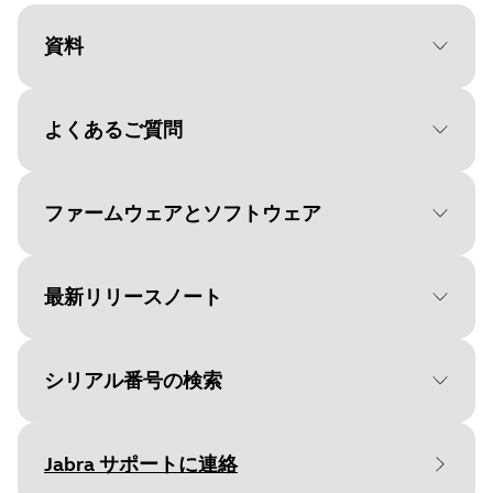
資料
よくあるご質問
Document
データシート
Language
英語
ファームウェアとソフトウェア
Type
pdf
Size
2.8 MB
最新リリースノート
File
Jabra Direct
Platform
macOS
シリアル番号の検索
Document
Language
クイックスタートガイド
英語
Release date
:
April 15, 2021
Rele
Language
Release date
2026/05/27
英語
Jabra サポートに連絡
Release version
:
4.3.1
Relea
Type
Version
pdf
8.1.14601