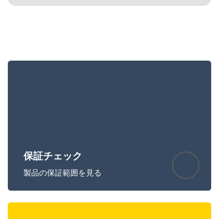
保証書を確認する前に、製品のシリアル番号
Details
Detai
Size
をご確認ください。
2.1 MB
Performance and stability improvements
File
Jabra Direct
Platform
Windows
Language
英語
Release date
2026/05/27
Version
8.1.14601
保証チェック
製品の保証範囲を見る
Showing 5 of 50