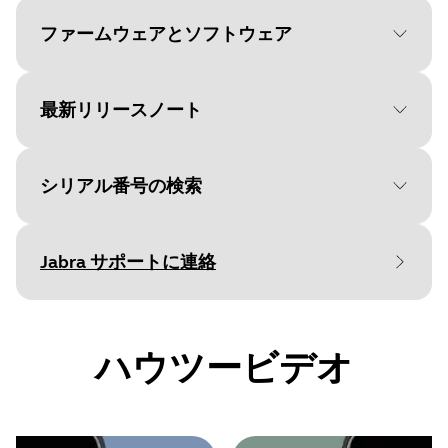
Language
英語
ファームウェアとソフトウェア
Type
pdf
Size
308.5 KB
最新リリースノート
File
Jabra Direct
Platform
macOS
シリアル番号の検索
Document
Language
ユーザーマニュアル
英語
Release date
:
December 15, 2022
Rele
Release date
2026/05/27
Language
Jabra サポートに連絡
Release version
:
1.1.2
Relea
Version
8.1.14601
Type
保証書を確認する前に、製品のシリアル番号
pdf
Details
Detai
をご確認ください。
•
Updated: Microphone audio
First
Size
2.6 MB
ハウツービデオ
performance improvements
•
Fixed: call from mobile phone is
File
Jabra Direct
unintentionally transferred to the headset
if the headset has been out of range.
Platform
Windows