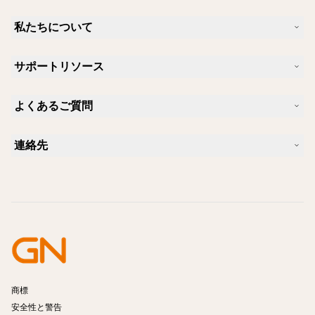
私たちについて
Jabra について
サポートリソース
キャリア
サステナビリティ
製品サポート
ニュースとプレスリリース
よくあるご質問
ユーザーマニュアル
Jabra Blog
Bluetoothペアリング・ガイド
Skype に適したヘッドセットは？
ケーススタディ
互換性ガイド
連絡先
iPhone に適したヘッドセットは？
ハウツービデオ
Bluetoothヘッドセットは安全ですか?
Jabra の営業に連絡
アクセサリー
オンライン注文の詳細
製品を特定する
製品を登録する
セルフサービス修理
再販業者になる
企業向け、製品のエンド オブ ライフ ポリシー
開発者プログラム
商標
安全性と警告