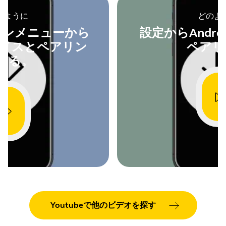
•
Fixed: rare scenario where the headset
Language
英語
のように
cannot connect to the mobile phone after
どのよ
a certain period of being out of range
ウンメニューから
設定からAndr
Release date
2026/05/27
•
Fixed: connection or battery status not
デバイスとペアリン
ペアリ
playing after music has been paused
Version
8.1.14601
する。
•
Fixed: mute sync issue with Microsoft
Teams on macOS
•
Performance and stability
improvements
Showing 5 of 90
Youtubeで他のビデオを探す