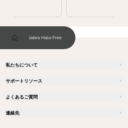
Jabra Halo Free
私たちについて
Jabra について
サポートリソース
キャリア
サステナビリティ
製品サポート
ニュースとプレスリリース
よくあるご質問
ユーザーマニュアル
Jabra Blog
Bluetoothペアリング・ガイド
Skype に適したヘッドセットは？
ケーススタディ
互換性ガイド
連絡先
iPhone に適したヘッドセットは？
ハウツービデオ
Bluetoothヘッドセットは安全ですか?
Jabra の営業に連絡
アクセサリー