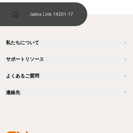
Jabra Link 14201-17
私たちについて
Jabra について
サポートリソース
キャリア
サステナビリティ
製品サポート
ニュースとプレスリリース
よくあるご質問
ユーザーマニュアル
Jabra Blog
Bluetoothペアリング・ガイド
Skype に適したヘッドセットは？
ケーススタディ
互換性ガイド
連絡先
iPhone に適したヘッドセットは？
ハウツービデオ
Bluetoothヘッドセットは安全ですか?
Jabra の営業に連絡
アクセサリー
オンライン注文の詳細
製品を特定する
製品を登録する
セルフサービス修理
再販業者になる
企業向け、製品のエンド オブ ライフ ポリシー