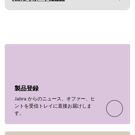
Document
技術仕様書
ステップ 1
Language
英語
Type
pdf
Size
1.8 MB
製品登録
Jabra からのニュース、オファー、ヒ
ントを受信トレイに直接お届けしま
す。