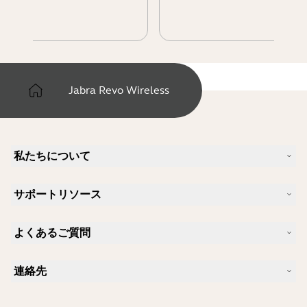
Jabra Revo Wireless
私たちについて
Jabra について
サポートリソース
キャリア
サステナビリティ
製品サポート
ニュースとプレスリリース
よくあるご質問
ユーザーマニュアル
Jabra Blog
Bluetoothペアリング・ガイド
Skype に適したヘッドセットは？
ケーススタディ
互換性ガイド
連絡先
iPhone に適したヘッドセットは？
ハウツービデオ
Bluetoothヘッドセットは安全ですか?
Jabra の営業に連絡
アクセサリー