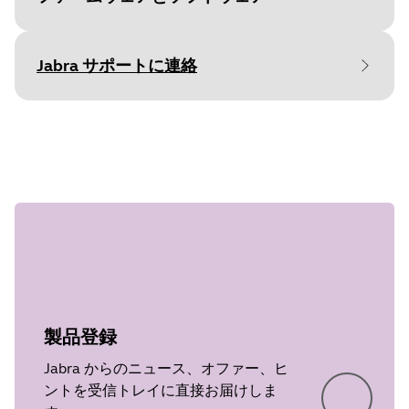
Jabra サポートに連絡
File
ファームウェア
Document
ユーザーマニュアル
Platform
Windows
ステップ 1
Language
Language
英語
Type
pdf
Release date
2014/03/23
Size
4.1 MB
Version
1.27
製品登録
Jabra からのニュース、オファー、ヒ
ントを受信トレイに直接お届けしま