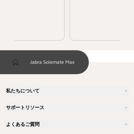
Jabra Solemate Max
私たちについて
Jabra について
サポートリソース
キャリア
サステナビリティ
製品サポート
ニュースとプレスリリース
よくあるご質問
ユーザーマニュアル
Jabra Blog
Bluetoothペアリング・ガイド