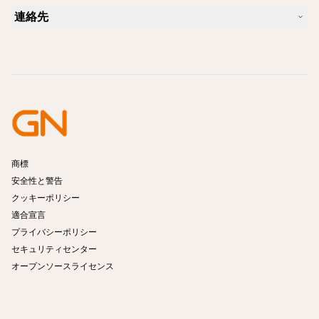
Skype に適したヘッドセットは？
ケーススタディ
互換性ガイド
連絡先
iPhone に適したヘッドセットは？
ハウツービデオ
Bluetoothヘッドセットは安全ですか?
Jabra の営業に連絡
アクセサリー
オンライン注文の詳細
製品を特定する
製品を登録する
セルフサービス修理
再販業者になる
企業向け、製品のエンド オブ ライフ ポリシー
開発者プログラム
商標
安全性と警告
クッキーポリシー
適合宣言
プライバシーポリシー
セキュリティセンター
オープンソースライセンス