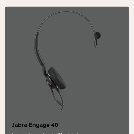
Engage 55 mono
173,5 mm x 203 mm x 63 mm
Engage 55 med valgfri bærestil
173,5 mm x 203 mm x 63 mm
Pakkemål (med ladestasjon) (BxHxD))
Engage 55 stereo
104 mm x 236 mm x 172,5 mm
Engage 55 mono
104 mm x 236 mm x 172,5 mm
Engage 55 med valgfri bærestil
N/A
Vekt (headset)
Jabra Engage 40
83g (stereo), 57g (mono), 21g (valgfri