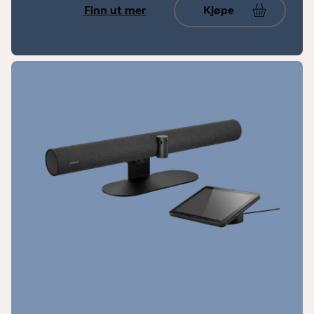
Finn ut mer
Kjøpe