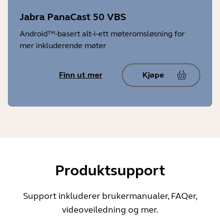
Jabra PanaCast 50 VBS
Android™-basert alt-i-ett møteromsløsning for
mer inkluderende møter
Finn ut mer
Kjøpe
Produktsupport
Support inkluderer brukermanualer, FAQer,
videoveiledning og mer.