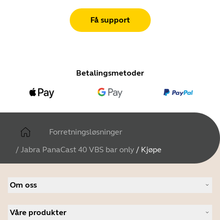
Få support
Betalingsmetoder
Forretningsløsninger
/
Jabra PanaCast 40 VBS bar only
/
Kjøpe
Om oss
Om Jabra
Våre produkter
Karriere