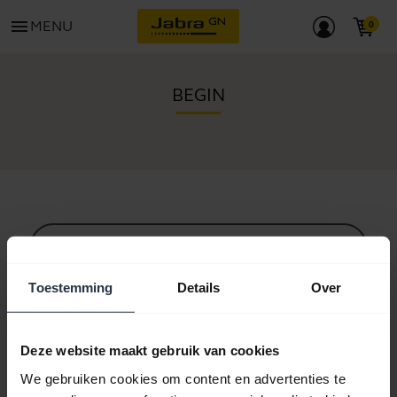
menu
MENU
BEGIN
Alle ondersteuningscontent
Toestemming
Details
Over
Hulpbronnen om aan de slag te gaan
Deze website maakt gebruik van cookies
We gebruiken cookies om content en advertenties te
Bluetooth-koppelgids