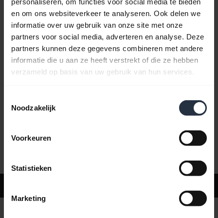
personaliseren, om functies voor social media te bieden
en om ons websiteverkeer te analyseren. Ook delen we
informatie over uw gebruik van onze site met onze
Veelgestelde vragen
partners voor social media, adverteren en analyse. Deze
partners kunnen deze gegevens combineren met andere
informatie die u aan ze heeft verstrekt of die ze hebben
Productdocumenten
verzameld op basis van uw gebruik van hun services.
Toestemmingsselectie
Video's
Noodzakelijk
Voorkeuren
Software en apps
Statistieken
Ondersteuning
Marketing