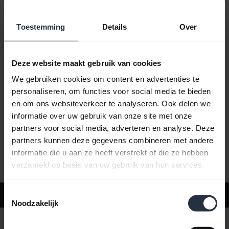
Toestemming
Details
Over
Veelgestelde vragen
Deze website maakt gebruik van cookies
Productdocumenten
We gebruiken cookies om content en advertenties te
personaliseren, om functies voor social media te bieden
en om ons websiteverkeer te analyseren. Ook delen we
Video's
informatie over uw gebruik van onze site met onze
partners voor social media, adverteren en analyse. Deze
partners kunnen deze gegevens combineren met andere
Software en apps
informatie die u aan ze heeft verstrekt of die ze hebben
verzameld op basis van uw gebruik van hun services.
Toestemmingsselectie
Ondersteuning
Noodzakelijk