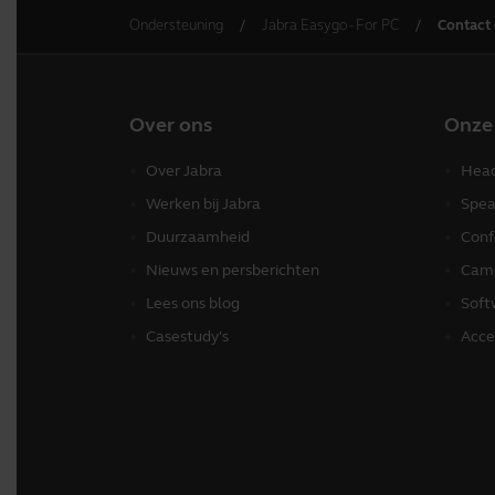
Ondersteuning
Jabra Easygo - For PC
Contact
Over ons
Onze
Over Jabra
Head
Werken bij Jabra
Spea
Duurzaamheid
Conf
Nieuws en persberichten
Came
Lees ons blog
Soft
Casestudy's
Acce