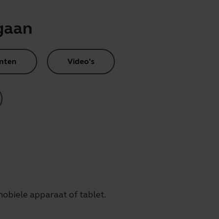
gaan
nten
Video's
obiele apparaat of tablet.