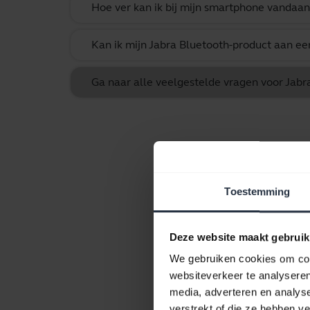
Hoe ver kan ik bij mijn smartphone vandaan
Kan ik mijn Jabra Bluetooth-product aan e
Ga naar alle veelgestelde vragen voor Jabra 
Toestemming
Deze website maakt gebruik
We gebruiken cookies om cont
websiteverkeer te analyseren
media, adverteren en analys
verstrekt of die ze hebben v