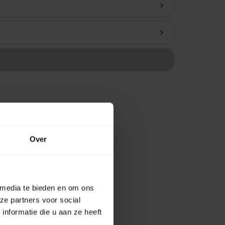
chevron_right
chevron_right
Over
 media te bieden en om ons
ze partners voor social
nformatie die u aan ze heeft