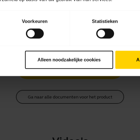
Download
2.54 MB - pdf
Voorkeuren
Statistieken
Quick Start-handleiding
Meertalig
Alleen noodzakelijke cookies
A
Download
0.82 MB - pdf
Ga naar alle documenten voor het product