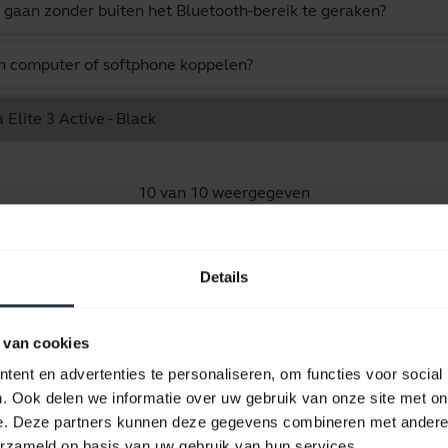
 gaan zonder buiten het Bluetooth-bereik te geraken?
en computer of softphone koppelen?
Elite 3 Active - Black
10 van 10 weergegeven
Details
Productdocumenten
 van cookies
ent en advertenties te personaliseren, om functies voor social
Gebruikershandleiding
. Ook delen we informatie over uw gebruik van onze site met on
e. Deze partners kunnen deze gegevens combineren met andere i
expand_more
Nederlands
erzameld op basis van uw gebruik van hun services.