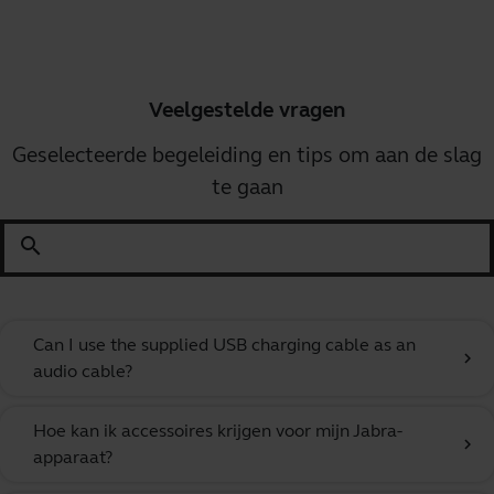
Veelgestelde vragen
Geselecteerde begeleiding en tips om aan de slag
te gaan
search
Can I use the supplied USB charging cable as an
chevron_right
audio cable?
Hoe kan ik accessoires krijgen voor mijn Jabra-
chevron_right
apparaat?