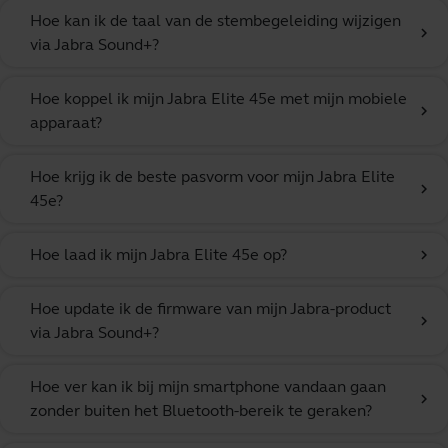
Hoe kan ik de taal van de stembegeleiding wijzigen
chevron_right
via Jabra Sound+?
Hoe koppel ik mijn Jabra Elite 45e met mijn mobiele
chevron_right
apparaat?
Hoe krijg ik de beste pasvorm voor mijn Jabra Elite
chevron_right
45e?
Hoe laad ik mijn Jabra Elite 45e op?
chevron_right
Hoe update ik de firmware van mijn Jabra-product
chevron_right
via Jabra Sound+?
Hoe ver kan ik bij mijn smartphone vandaan gaan
chevron_right
zonder buiten het Bluetooth-bereik te geraken?