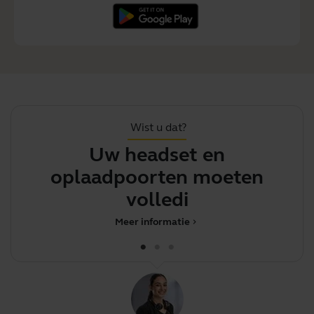
Wist u dat?
Uw headset en
oplaadpoorten moeten
r
volledig droog
Meer informatie
chevron_right