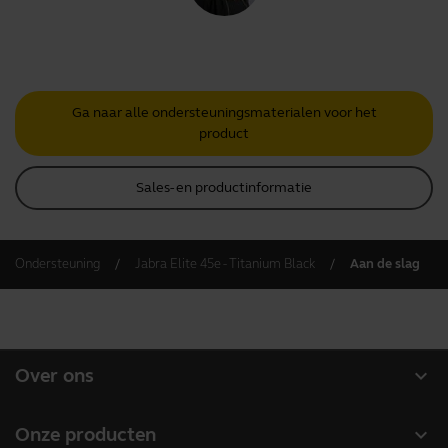
Ga naar alle ondersteuningsmaterialen voor het
product
Sales- en productinformatie
Ondersteuning
Jabra Elite 45e - Titanium Black
Aan de slag
expand_more
Over ons
Over Jabra
expand_more
Onze producten