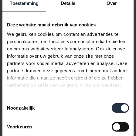
Quick Start-handleiding
Toestemming
Details
Over
Meertalig
Deze website maakt gebruik van cookies
Download
We gebruiken cookies om content en advertenties te
0.78 MB - pdf
personaliseren, om functies voor social media te bieden
en om ons websiteverkeer te analyseren. Ook delen we
informatie over uw gebruik van onze site met onze
Ga naar alle documenten voor het product
partners voor social media, adverteren en analyse. Deze
partners kunnen deze gegevens combineren met andere
informatie die u aan ze heeft verstrekt of die ze hebben
verzameld op basis van uw gebruik van hun services.
Video's
Toestemmingsselectie
Noodzakelijk
Voorkeuren