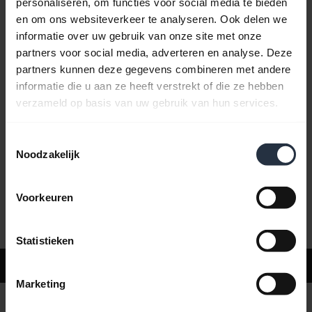
personaliseren, om functies voor social media te bieden
en om ons websiteverkeer te analyseren. Ook delen we
informatie over uw gebruik van onze site met onze
Veelgestelde vragen
partners voor social media, adverteren en analyse. Deze
partners kunnen deze gegevens combineren met andere
informatie die u aan ze heeft verstrekt of die ze hebben
Productdocumenten
verzameld op basis van uw gebruik van hun services.
Toestemmingsselectie
Video's
Noodzakelijk
Voorkeuren
Software en apps
Statistieken
Ondersteuning
Marketing