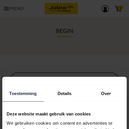
menu
MENU
BEGIN
Alle ondersteuningscontent
Toestemming
Details
Over
Hulpbronnen om aan de slag te gaan
Deze website maakt gebruik van cookies
We gebruiken cookies om content en advertenties te
Bluetooth-koppelgids