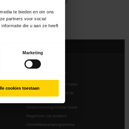
 media te bieden en om ons
ze partners voor social
nformatie die u aan ze heeft
Marketing
Contact opnemen
Neem contact op met Sales
lle cookies toestaan
Contact opnemen met de
klantenservice
Ondersteuning Online Store
Registreer uw product
Ontwikkelaarsprogramma