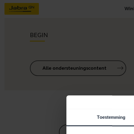
Win
BEGIN
Alle ondersteuningscontent
Hul
Toestemming
Bluetooth-koppelgids