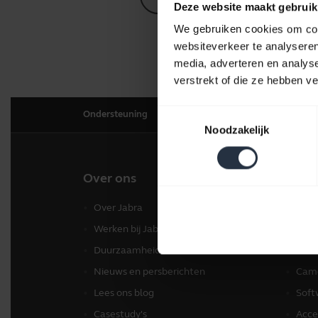
Deze website maakt gebruik
We gebruiken cookies om cont
websiteverkeer te analyseren
media, adverteren en analys
verstrekt of die ze hebben v
Toestemmingsselectie
Ondersteuning
Noodzakelijk
Over ons
Onze
Over Jabra
Head
Werken bij Jabra
Spea
Duurzaamheid
Conf
Nieuws en persberichten
Came
Lees ons blog
Soft
Casestudy's
Acce