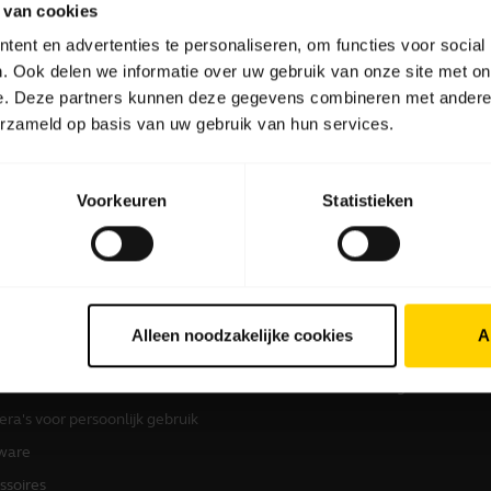
 van cookies
ent en advertenties te personaliseren, om functies voor social
. Ook delen we informatie over uw gebruik van onze site met on
Software en apps
e. Deze partners kunnen deze gegevens combineren met andere i
erzameld op basis van uw gebruik van hun services.
Voorkeuren
Statistieken
 producten
Informatie over kopen
sets
Partner Locator
Alleen noodzakelijke cookies
A
kerphones
Distributeurs
erence-camera's
Studenten korting
ra's voor persoonlijk gebruik
ware
ssoires