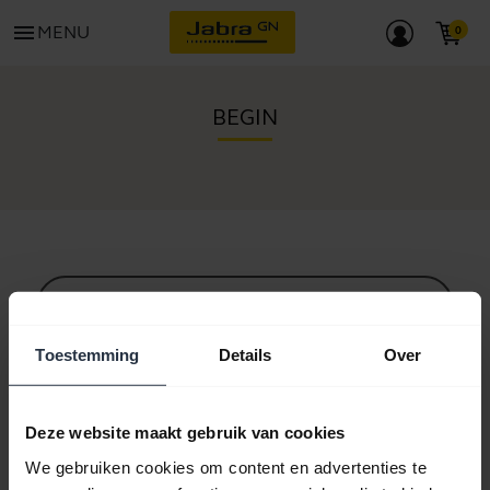
menu
MENU
BEGIN
Alle ondersteuningscontent
Toestemming
Details
Over
Hulpbronnen om aan de slag te gaan
Deze website maakt gebruik van cookies
We gebruiken cookies om content en advertenties te
Bluetooth-koppelgids