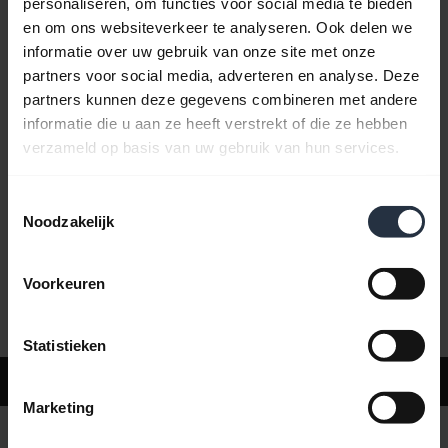
personaliseren, om functies voor social media te bieden
en om ons websiteverkeer te analyseren. Ook delen we
informatie over uw gebruik van onze site met onze
Veelgestelde vragen
partners voor social media, adverteren en analyse. Deze
partners kunnen deze gegevens combineren met andere
informatie die u aan ze heeft verstrekt of die ze hebben
Productdocumenten
verzameld op basis van uw gebruik van hun services.
Toestemmingsselectie
Video's
Noodzakelijk
Voorkeuren
Software en apps
Statistieken
Ondersteuning
Marketing