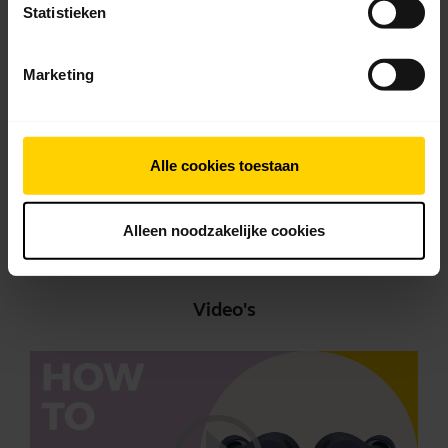
Statistieken
Gebruikershandleiding
expand_more
Nederlands
Marketing
Download
2.19 MB - pdf
Alle cookies toestaan
Ga naar alle documenten voor het product
Alleen noodzakelijke cookies
Video's