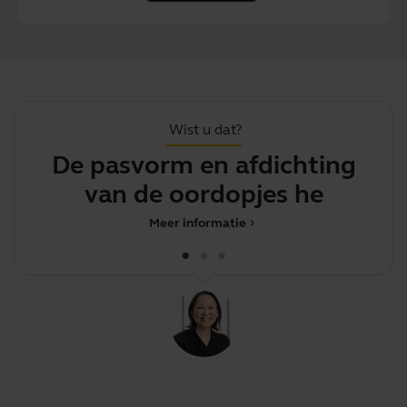
Wist u dat?
De pasvorm en afdichting
van de oordopjes hebben e
r
Meer informatie
chevron_right