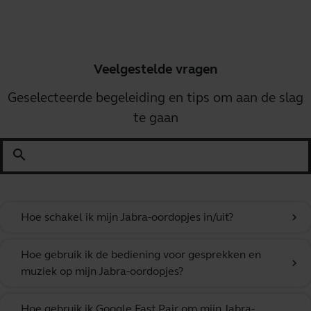
Veelgestelde vragen
Geselecteerde begeleiding en tips om aan de slag
te gaan
search
Hoe schakel ik mijn Jabra-oordopjes in/uit?
chevron_right
Hoe gebruik ik de bediening voor gesprekken en
chevron_right
muziek op mijn Jabra-oordopjes?
Hoe gebruik ik Google Fast Pair om mijn Jabra-