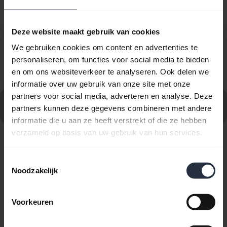
Kan ik mijn Jabra Bluetooth-product aan een tv of
chevron_right
videogameconsole koppelen?
Deze website maakt gebruik van cookies
We gebruiken cookies om content en advertenties te
Kan ik mijn nieuwe Jabra Bluetooth-apparaat
personaliseren, om functies voor social media te bieden
gebruiken met andere apparaten die oudere
chevron_right
en om ons websiteverkeer te analyseren. Ook delen we
Bluetooth-versies hebben?
informatie over uw gebruik van onze site met onze
partners voor social media, adverteren en analyse. Deze
Ga naar alle veelgestelde vragen voor Jabra Elite 8
partners kunnen deze gegevens combineren met andere
Active - Black
informatie die u aan ze heeft verstrekt of die ze hebben
verzameld op basis van uw gebruik van hun services.
10 van 10 weergegeven
Toestemmingsselectie
Noodzakelijk
Voorkeuren
Productdocumenten