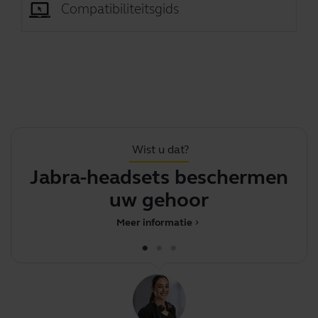
Compatibiliteitsgids
Wist u dat?
Jabra-headsets beschermen
U
uw gehoor
Meer informatie
chevron_right