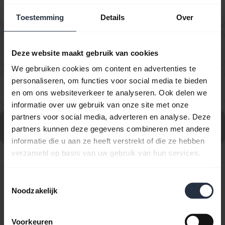
Hoe stel ik mijn Jabra-apparaat in om te werken met
chevron_right
Cisco IP Communicator voor Windows?
Toestemming
Details
Over
Hoe stel ik mijn Jabra-product in als standaard
chevron_right
Deze website maakt gebruik van cookies
audioapparaat op mijn Windows-computer?
We gebruiken cookies om content en advertenties te
personaliseren, om functies voor social media te bieden
Hoe stel ik mijn Jabra-product in om naar muziek te
chevron_right
en om ons websiteverkeer te analyseren. Ook delen we
luisteren vanaf de computer?
informatie over uw gebruik van onze site met onze
partners voor social media, adverteren en analyse. Deze
Ga naar alle veelgestelde vragen voor Jabra Engage 50
partners kunnen deze gegevens combineren met andere
II - (50 II Link) USB-C/A, UC Stereo
informatie die u aan ze heeft verstrekt of die ze hebben
verzameld op basis van uw gebruik van hun services.
10 van 10 weergegeven
Toestemmingsselectie
Noodzakelijk
Voorkeuren