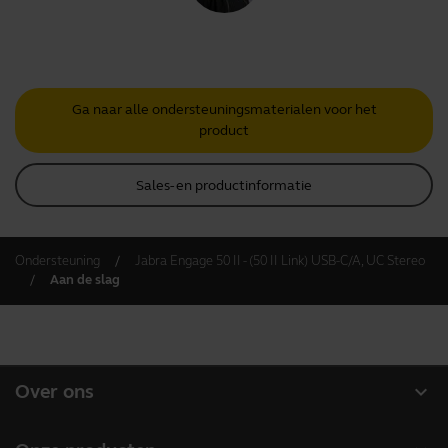
Ga naar alle ondersteuningsmaterialen voor het
product
Sales- en productinformatie
Ondersteuning
Jabra Engage 50 II - (50 II Link) USB-C/A, UC Stereo
Aan de slag
expand_more
Over ons
Over Jabra