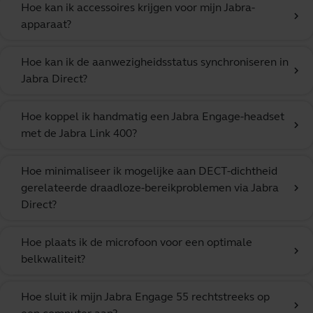
Hoe kan ik accessoires krijgen voor mijn Jabra-
chevron_right
apparaat?
Hoe kan ik de aanwezigheidsstatus synchroniseren in
chevron_right
Jabra Direct?
Hoe koppel ik handmatig een Jabra Engage-headset
chevron_right
met de Jabra Link 400?
Hoe minimaliseer ik mogelijke aan DECT-dichtheid
gerelateerde draadloze-bereikproblemen via Jabra
chevron_right
Direct?
Hoe plaats ik de microfoon voor een optimale
chevron_right
belkwaliteit?
Hoe sluit ik mijn Jabra Engage 55 rechtstreeks op
chevron_right