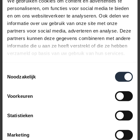
We gebruiken cookies om content en advertenties te
personaliseren, om functies voor social media te bieden
Bluetooth-koppelgids
en om ons websiteverkeer te analyseren. Ook delen we
informatie over uw gebruik van onze site met onze
partners voor social media, adverteren en analyse. Deze
Veelgestelde vragen
partners kunnen deze gegevens combineren met andere
informatie die u aan ze heeft verstrekt of die ze hebben
verzameld op basis van uw gebruik van hun services.
Productdocumenten
Toestemmingsselectie
Noodzakelijk
Video's
Voorkeuren
Software en apps
Statistieken
Compatibiliteitsgids
Marketing