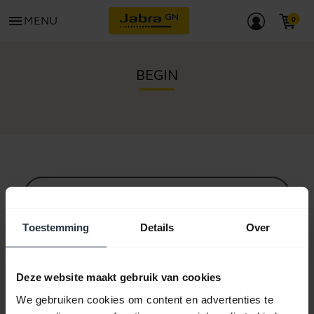
menu
MENU
BEGIN
Alle ondersteuningscontent
Toestemming
Details
Over
Hulpbronnen om aan de slag te gaan
Deze website maakt gebruik van cookies
We gebruiken cookies om content en advertenties te
Bluetooth-koppelgids