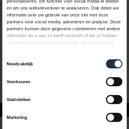
personaliseren, om functies voor social media te bieden
en om ons websiteverkeer te analyseren. Ook delen we
informatie over uw gebruik van onze site met onze
Veelgestelde vragen
partners voor social media, adverteren en analyse. Deze
partners kunnen deze gegevens combineren met andere
informatie die u aan ze heeft verstrekt of die ze hebben
Productdocumenten
verzameld op basis van uw gebruik van hun services.
Toestemmingsselectie
Video's
Noodzakelijk
Voorkeuren
Software en apps
Statistieken
Ondersteuning
Marketing