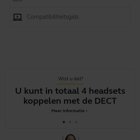
Compatibiliteitsgids
Wist u dat?
U kunt in totaal 4 headsets
koppelen met de DECT-adap
m
Meer informatie
chevron_right