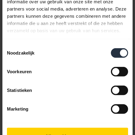
informatie over uw gebruik van onze site met onze
partners voor social media, adverteren en analyse. Deze
Gebruikershandleiding
partners kunnen deze gegevens combineren met andere
informatie die u aan ze heeft verstrekt of die ze hebben
expand_more
Nederlands
verzameld op basis van uw gebruik van hun services.
Download
Toestemmingsselectie
2.68 MB - pdf
Noodzakelijk
Ga naar alle documenten voor het product
Voorkeuren
Statistieken
Video's
Marketing