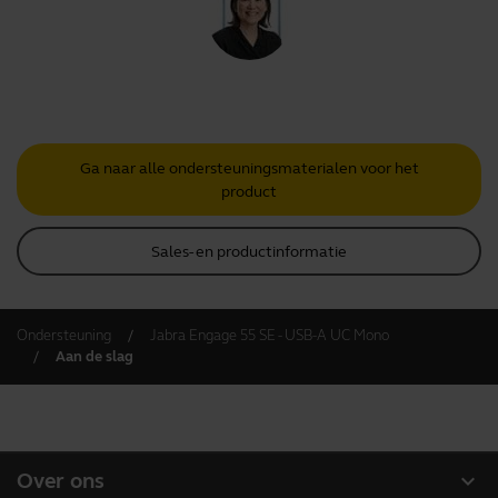
Ga naar alle ondersteuningsmaterialen voor het
product
Sales- en productinformatie
Ondersteuning
Jabra Engage 55 SE - USB-A UC Mono
Aan de slag
expand_more
Over ons