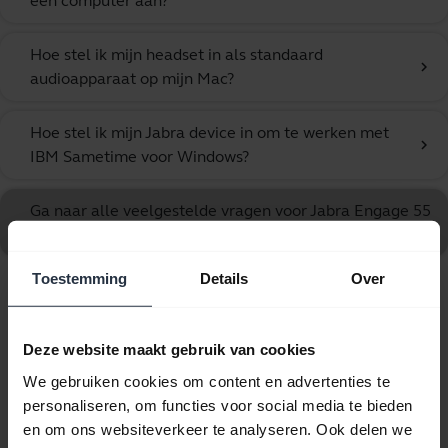
een computer aan?
Hoe stel ik mijn headset in als standaard
chevron_right
audioapparaat op mijn Mac?
Hoe stel ik mijn Jabra device in om te werken met
chevron_right
IBM Sametime voor Windows?
Ga naar alle veelgestelde vragen voor Jabra Engage 55
SE - USB-A UC Mono
Toestemming
Details
Over
10 van 10 weergegeven
Deze website maakt gebruik van cookies
We gebruiken cookies om content en advertenties te
personaliseren, om functies voor social media te bieden
en om ons websiteverkeer te analyseren. Ook delen we
Productdocumenten