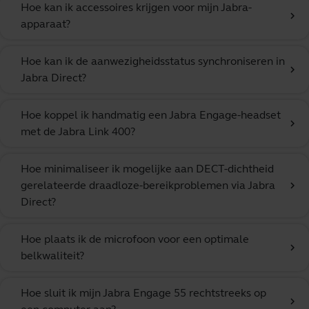
Hoe kan ik accessoires krijgen voor mijn Jabra-
chevron_right
apparaat?
Hoe kan ik de aanwezigheidsstatus synchroniseren in
chevron_right
Jabra Direct?
Hoe koppel ik handmatig een Jabra Engage-headset
chevron_right
met de Jabra Link 400?
Hoe minimaliseer ik mogelijke aan DECT-dichtheid
gerelateerde draadloze-bereikproblemen via Jabra
chevron_right
Direct?
Hoe plaats ik de microfoon voor een optimale
chevron_right
belkwaliteit?
Hoe sluit ik mijn Jabra Engage 55 rechtstreeks op
chevron_right