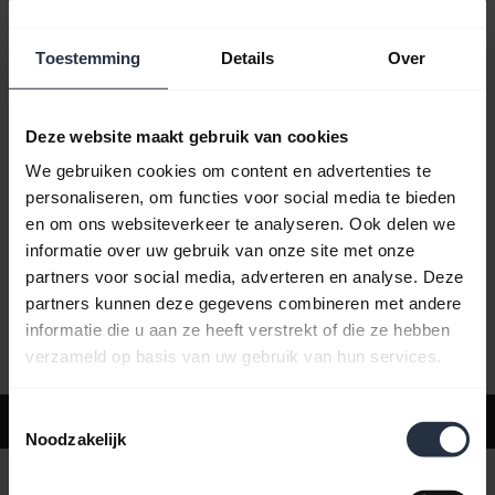
Toestemming
Details
Over
Veelgestelde vragen
Deze website maakt gebruik van cookies
Productdocumenten
We gebruiken cookies om content en advertenties te
personaliseren, om functies voor social media te bieden
en om ons websiteverkeer te analyseren. Ook delen we
Video's
informatie over uw gebruik van onze site met onze
partners voor social media, adverteren en analyse. Deze
partners kunnen deze gegevens combineren met andere
Software en apps
informatie die u aan ze heeft verstrekt of die ze hebben
verzameld op basis van uw gebruik van hun services.
Toestemmingsselectie
Ondersteuning
Noodzakelijk