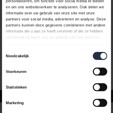
personaliseren, om functies voor social media te bieden
en om ons websiteverkeer te analyseren. Ook delen we
informatie over uw gebruik van onze site met onze
Veelgestelde vragen
partners voor social media, adverteren en analyse. Deze
partners kunnen deze gegevens combineren met andere
informatie die u aan ze heeft verstrekt of die ze hebben
Productdocumenten
verzameld op basis van uw gebruik van hun services.
Toestemmingsselectie
Video's
Noodzakelijk
Voorkeuren
Software en apps
Statistieken
Ondersteuning
Marketing