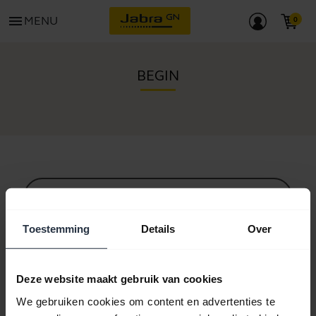
menu
MENU
BEGIN
Alle ondersteuningscontent
Toestemming
Details
Over
Hulpbronnen om aan de slag te gaan
Deze website maakt gebruik van cookies
We gebruiken cookies om content en advertenties te
Bluetooth-koppelgids