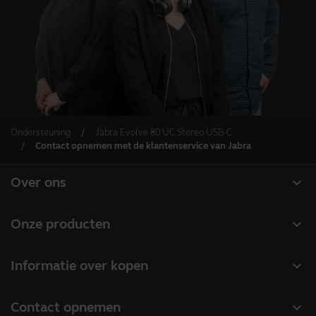
Ondersteuning
Jabra Evolve 80 UC Stereo USB-C
Contact opnemen met de klantenservice van Jabra
expand_more
Over ons
Over Jabra
expand_more
Onze producten
Werken bij Jabra
Headsets
expand_more
Informatie over kopen
Duurzaamheid
Speakerphones
Partner Locator
Nieuws en persberichten
expand_more
Contact opnemen
Conference-camera's